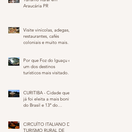
Araucária PR
Visite vinícolas, adegas,
restaurantes, cafés
coloniais e muito mais!
Caminho do Vinho - São
José do
Por que Foz do Iguaçu é
um dos destinos
turísticos mais visitados
do MUNDO?
CURITIBA - Cidade que
já foi eleita a mais bonita
do Brasil e 13ª do
Mundo...
CIRCUÍTO ITALIANO DE
TURISMO RURAL DE