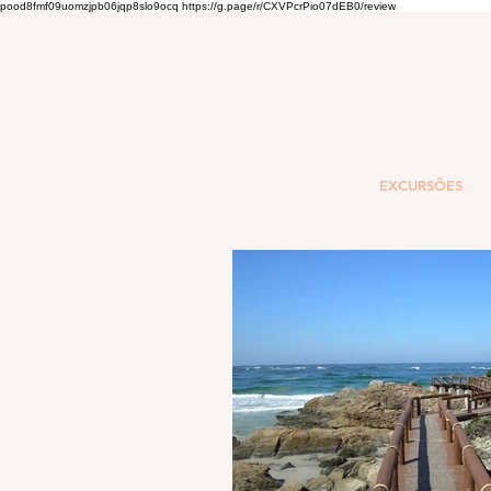
pood8fmf09uomzjpb06jqp8slo9ocq https://g.page/r/CXVPcrPio07dEB0/review
EXCURSÕES