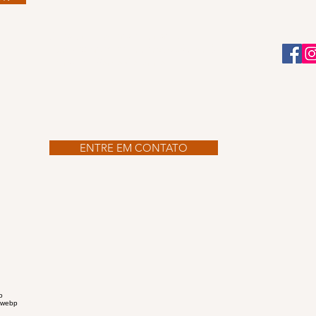
Allestur - Viagens e Turismo
Rua Visconde de Taunay, 856 Sala 01
Joinville | Santa Catarina
a de
ENTRE EM CONTATO