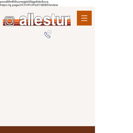
pood8fmf09uomzjpb06jqp8slo9ocq
https://g.page/r/CXVPcrPio07dEB0/review