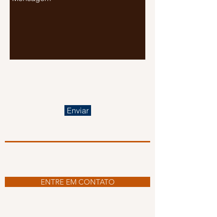
Enviar
Onde Estamos
Allestur - Viagens e Turismo
Rua Visconde de Taunay, 856 Sala 01
Joinville | Santa Catarina
ENTRE EM CONTATO
Formas de Pagamento