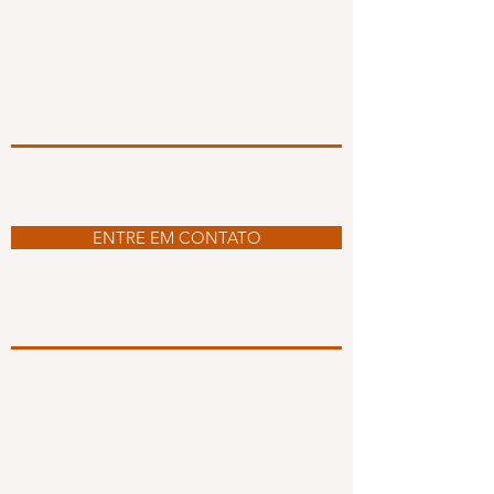
Onde Estamos
Allestur - Viagens e Turismo
Rua Visconde de Taunay, 856 Sala 01
Joinville | Santa Catarina
ENTRE EM CONTATO
Formas de Pagamento
Redes Sociais