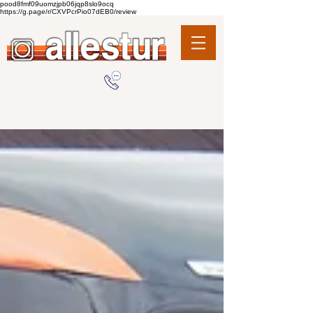
pood8fmf09uomzjpb06jqp8slo9ocq
https://g.page/r/CXVPcrPio07dEB0/review