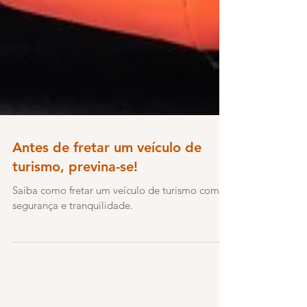
Antes de fretar um veículo de
turismo, previna-se!
Saiba como fretar um veículo de turismo com
segurança e tranquilidade.