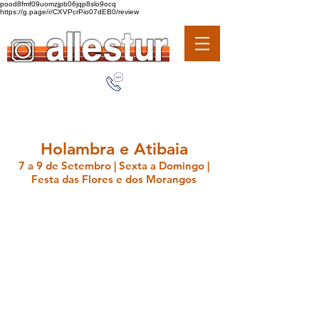
pood8fmf09uomzjpb06jqp8slo9ocq
https://g.page/r/CXVPcrPio07dEB0/review
Holambra e Atibaia
7 a 9 de Setembro | Sexta a Domingo |
Festa das Flores e dos Morangos