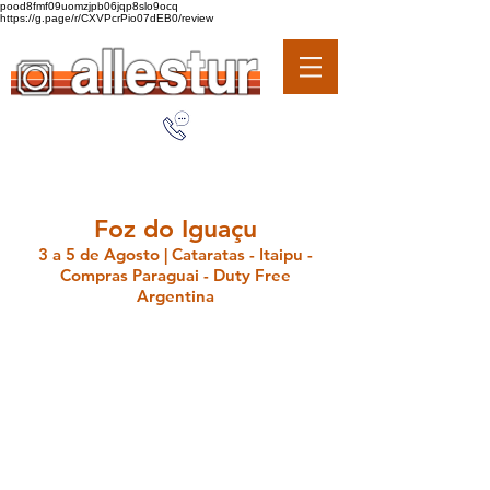
pood8fmf09uomzjpb06jqp8slo9ocq
https://g.page/r/CXVPcrPio07dEB0/review
Foz do Iguaçu
3 a 5 de Agosto | Cataratas - Itaipu -
Compras Paraguai - Duty Free
Argentina