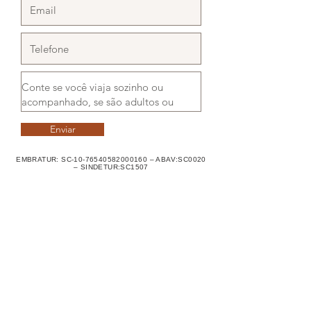
Enviar
EMBRATUR: SC-10-76540582000160 – ABAV:SC0020
– SINDETUR:SC1507
Onde Estamos
Allestur - Viagens e Turismo