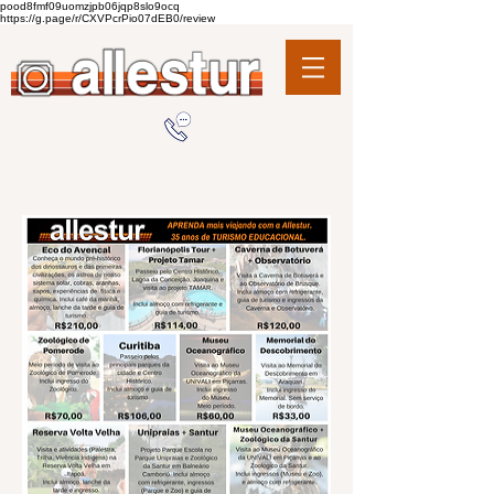
pood8fmf09uomzjpb06jqp8slo9ocq
https://g.page/r/CXVPcrPio07dEB0/review