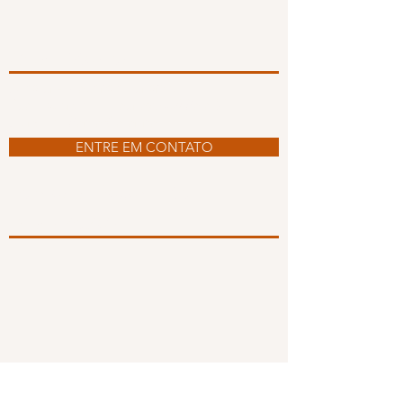
Onde Estamos
Allestur - Viagens e Turismo
Rua Visconde de Taunay, 856 Sala 01
Joinville | Santa Catarina
ENTRE EM CONTATO
Formas de Pagamento
Redes Sociais