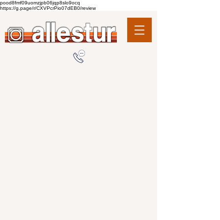
pood8fmf09uomzjpb06jqp8slo9ocq
https://g.page/r/CXVPcrPio07dEB0/review