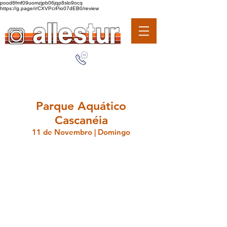
pood8fmf09uomzjpb06jqp8slo9ocq
https://g.page/r/CXVPcrPio07dEB0/review
Parque Aquático
Cascanéia
11 de Novembro | Domingo